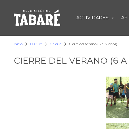
ACTIVIDADES
AF
▼
Inicio
El Club
Galería
Cierre del Verano (6 a 12 años)
CIERRE DEL VERANO (6 A 