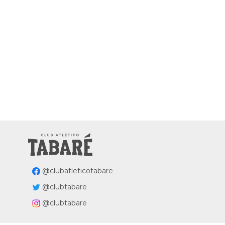
@clubatleticotabare
@clubtabare
@clubtabare