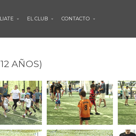
ILIATE
EL CLUB
CONTACTO
▼
▼
▼
12 AÑOS)